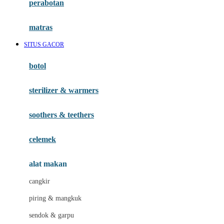
perabotan
Happy Tummy
Hauck
matras
Havaianas
SITUS GACOR
Hegen
botol
Hot Wheels
sterilizer & warmers
Hybrid
soothers & teethers
I
Inlacta DHA
celemek
Interlac
alat makan
Ivenet
cangkir
J
piring & mangkuk
Jack N Jill
sendok & garpu