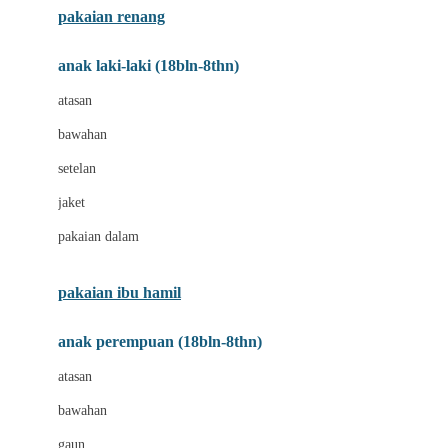
pakaian renang
Bumkins
anak laki-laki (18bln-8thn)
C
atasan
Cetaphil
bawahan
Chicco
setelan
Childlife
jaket
Clevamama
pakaian dalam
Cocolatte
Cottonseeds
pakaian ibu hamil
Cozy N Safe
anak perempuan (18bln-8thn)
Crane
atasan
Cybex
bawahan
D
gaun