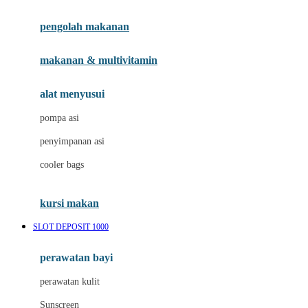
Joie
pengolah makanan
Joolz
Jujube
makanan & multivitamin
K
alat menyusui
Kiddycuts
pompa asi
Kumon
penyimpanan asi
L
cooler bags
Leapfrog
kursi makan
Leclerc
SLOT DEPOSIT 1000
Lee Vierra
Lillebaby
perawatan bayi
Little Bird Told Me
perawatan kulit
Little Miss Janis
Sunscreen