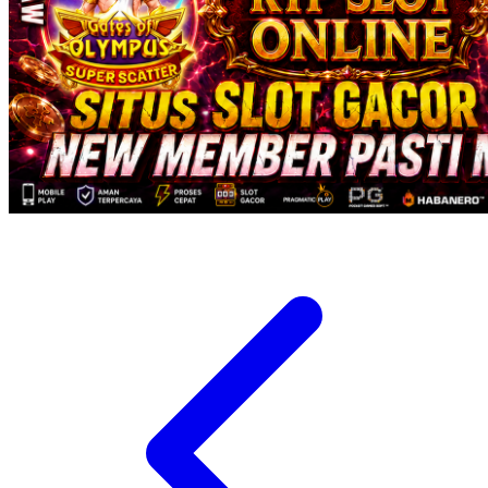
Xootz
Y
Yamatoya
Z
Zaxy
Zoggs
0-9
4Moms
59S