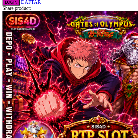
DAFTAR
LOGIN
Twistshake
Share product:
TY Toys
U
V
Veja
Vitaflow
Vtech
W
Waterland
Wellness
X